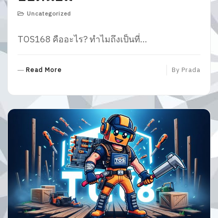
Uncategorized
TOS168 คืออะไร? ทำไมถึงเป็นที่…
R
Read More
By
Prada
E
A
D
M
O
R
E