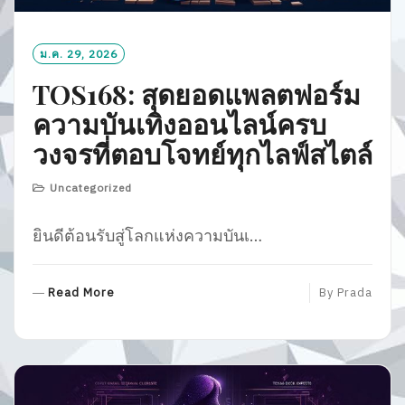
ม.ค. 29, 2026
TOS168: สุดยอดแพลตฟอร์ม
ความบันเทิงออนไลน์ครบ
วงจรที่ตอบโจทย์ทุกไลฟ์สไตล์
Uncategorized
ยินดีต้อนรับสู่โลกแห่งความบันเ…
R
Read More
By
Prada
E
A
D
M
O