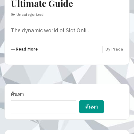
Ultimate Guide
Uncategorized
The dynamic world of Slot Onli…
R
Read More
By
Prada
E
A
D
M
O
R
ค้นหา
E
ค้นหา