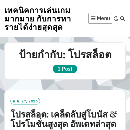
Skip
เทคนิคการเล่นเกม
to
มากมาย กับการหา
Menu
content
รายได้ง่ายสุดสุด
ป้ายกำกับ:
โปรสล็อต
1 Post
พ.ค. 27, 2026
โปรสล็อต
: เคล็ดลับสู่โบนัส &
โปรโมชั่นสูงสุด อัพเดทล่าสุด