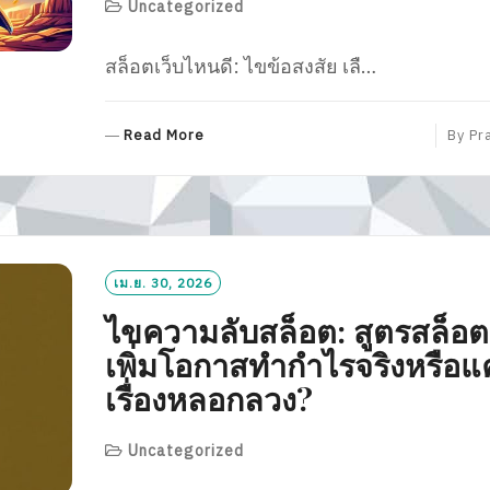
Uncategorized
สล็อตเว็บไหนดี: ไขข้อสงสัย เลื…
R
Read More
By
Pr
E
A
D
M
O
R
เม.ย. 30, 2026
E
ไขความลับสล็อต: สูตรสล็อต
เพิ่มโอกาสทำกำไรจริงหรือแค
เรื่องหลอกลวง?
Uncategorized