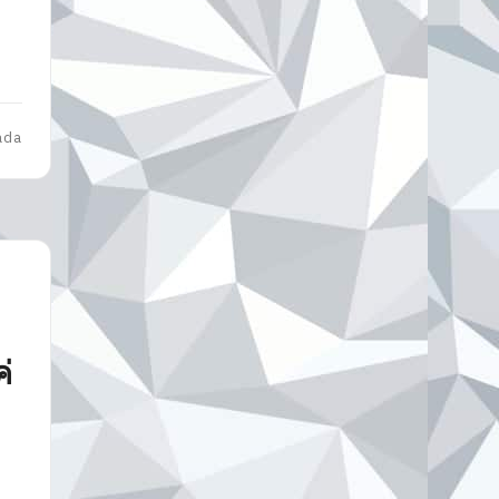
ada
่