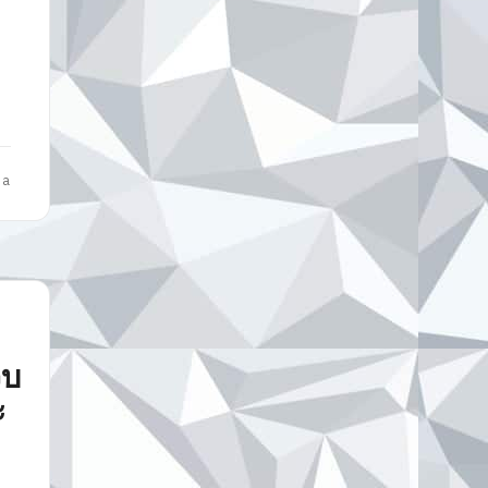
da
็บ
ะ