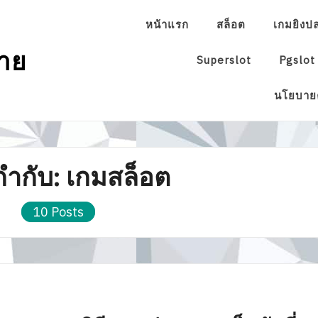
หน้าแรก
สล็อต
เกมยิงป
าย
Superslot
Pgslot
นโยบายค
กำกับ:
เกมสล็อต
10 Posts