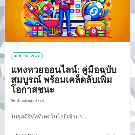
เม.ย. 30, 2026
แทงหวยออนไลน์: คู่มือฉบับ
สมบูรณ์ พร้อมเคล็ดลับเพิ่ม
โอกาสชนะ
Uncategorized
ในยุคดิจิทัลที่เทคโนโลยีเข้ามา…