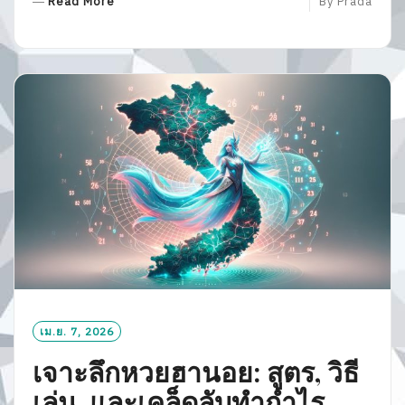
R
Read More
By
Prada
E
A
D
M
O
R
E
เม.ย. 7, 2026
เจาะลึกหวยฮานอย: สูตร, วิธี
เล่น, และเคล็ดลับทำกำไร