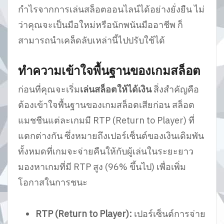
กำไรจากการเล่นสล็อตออนไลน์ได้อย่างยั่งยืน ไม่
ว่าคุณจะเป็นมือใหม่หรือนักพนันมืออาชีพ ก็
สามารถนำเคล็ดลับเหล่านี้ไปปรับใช้ได้
ทำความเข้าใจพื้นฐานของเกมสล็อต
ก่อนที่คุณจะเริ่ม
เล่นสล็อตให้ได้เงิน
สิ่งสำคัญคือ
ต้องเข้าใจพื้นฐานของเกมสล็อตเสียก่อน สล็อต
แมชชีนแต่ละเกมมี RTP (Return to Player) ที่
แตกต่างกัน ซึ่งหมายถึงเปอร์เซ็นต์ของเงินเดิมพัน
ทั้งหมดที่เกมจะจ่ายคืนให้กับผู้เล่นในระยะยาว
มองหาเกมที่มี RTP สูง (96% ขึ้นไป) เพื่อเพิ่ม
โอกาสในการชนะ
RTP (Return to Player):
เปอร์เซ็นต์การจ่าย