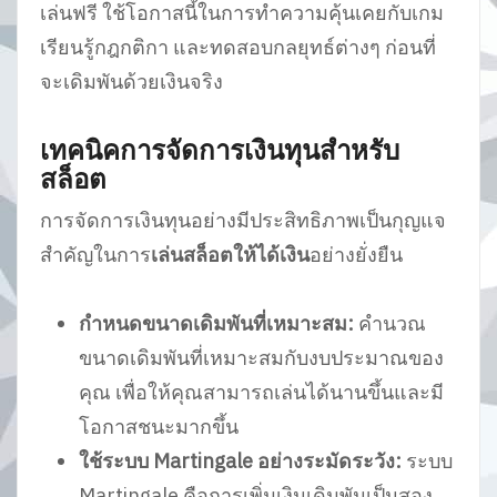
เล่นฟรี ใช้โอกาสนี้ในการทำความคุ้นเคยกับเกม
เรียนรู้กฎกติกา และทดสอบกลยุทธ์ต่างๆ ก่อนที่
จะเดิมพันด้วยเงินจริง
เทคนิคการจัดการเงินทุนสำหรับ
สล็อต
การจัดการเงินทุนอย่างมีประสิทธิภาพเป็นกุญแจ
สำคัญในการ
เล่นสล็อตให้ได้เงิน
อย่างยั่งยืน
กำหนดขนาดเดิมพันที่เหมาะสม:
คำนวณ
ขนาดเดิมพันที่เหมาะสมกับงบประมาณของ
คุณ เพื่อให้คุณสามารถเล่นได้นานขึ้นและมี
โอกาสชนะมากขึ้น
ใช้ระบบ Martingale อย่างระมัดระวัง:
ระบบ
Martingale คือการเพิ่มเงินเดิมพันเป็นสอง