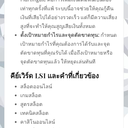
เท่าทุกครั้งที่แพ้ ระบบนี้อาจช่วยให้คุณกู้คืน
เงินที่เสียไปได้อย่างรวดเร็ว แต่ก็มีความเสี่ยง
สูงที่จะทำให้คุณสูญเสียเงินทั้งหมด
ตั้งเป้าหมายกำไรและจุดตัดขาดทุน:
กำหนด
เป้าหมายกำไรที่คุณต้องการได้รับและจุด
ตัดขาดทุนที่คุณรับได้ เมื่อถึงเป้าหมายหรือ
จุดตัดขาดทุนแล้ว ให้หยุดเล่นทันที
คีย์เวิร์ด LSI และคำที่เกี่ยวข้อง
สล็อตออนไลน์
เกมสล็อต
สูตรสล็อต
เทคนิคสล็อต
คาสิโนออนไลน์