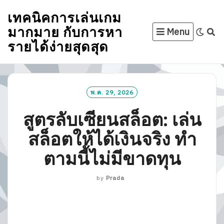
Skip
เทคนิคการเล่นเกม
to
มากมาย กับการหา
Menu
content
รายได้ง่ายสุดสุด
พ.ค. 29, 2026
สูตรลับเซียนสล็อต: เล่น
สล็อตให้ได้เงินจริง ทำ
ตามนี้ไม่มีขาดทุน
by
Prada