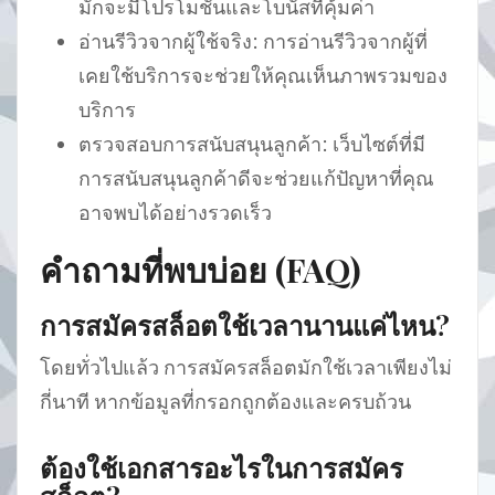
มักจะมีโปรโมชั่นและโบนัสที่คุ้มค่า
อ่านรีวิวจากผู้ใช้จริง: การอ่านรีวิวจากผู้ที่
เคยใช้บริการจะช่วยให้คุณเห็นภาพรวมของ
บริการ
ตรวจสอบการสนับสนุนลูกค้า: เว็บไซต์ที่มี
การสนับสนุนลูกค้าดีจะช่วยแก้ปัญหาที่คุณ
อาจพบได้อย่างรวดเร็ว
คำถามที่พบบ่อย (FAQ)
การสมัครสล็อตใช้เวลานานแค่ไหน?
โดยทั่วไปแล้ว การสมัครสล็อตมักใช้เวลาเพียงไม่
กี่นาที หากข้อมูลที่กรอกถูกต้องและครบถ้วน
ต้องใช้เอกสารอะไรในการสมัคร