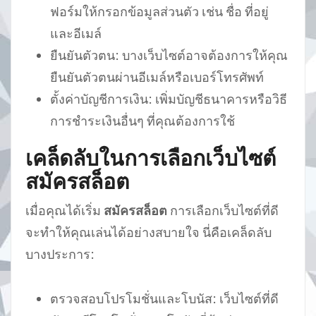
ฟอร์มให้กรอกข้อมูลส่วนตัว เช่น ชื่อ ที่อยู่
และอีเมล์
ยืนยันตัวตน: บางเว็บไซต์อาจต้องการให้คุณ
ยืนยันตัวตนผ่านอีเมล์หรือเบอร์โทรศัพท์
ตั้งค่าบัญชีการเงิน: เพิ่มบัญชีธนาคารหรือวิธี
การชำระเงินอื่นๆ ที่คุณต้องการใช้
เคล็ดลับในการเลือกเว็บไซต์
สมัครสล็อต
เมื่อคุณได้เริ่ม
สมัครสล็อต
การเลือกเว็บไซต์ที่ดี
จะทำให้คุณเล่นได้อย่างสบายใจ นี่คือเคล็ดลับ
บางประการ:
ตรวจสอบโปรโมชั่นและโบนัส: เว็บไซต์ที่ดี